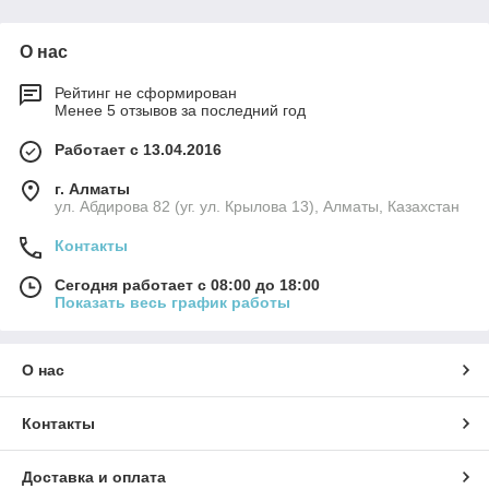
температуру. Кроме того,
она имеет газовый
О нас
баллон, который
позволяет легко
Рейтинг не сформирован
перемещать
Менее 5 отзывов за последний год
оборудование и
обеспечивает его
Работает с 13.04.2016
независимость от
электричества.
г. Алматы
ул. Абдирова 82 (уг. ул. Крылова 13), Алматы, Казахстан
Контакты
Сегодня работает с 08:00 до 18:00
Показать весь график работы
О нас
Контакты
Устройство имеет прочный
и надежный корпус из
Доставка и оплата
металла, который