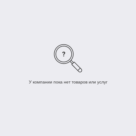
эффективного обогрева различных помещений и
территорий на открытом воздухе.
Смотреть каталог
Преимущества компании
У компании пока нет товаров или услуг
Пушка оснащена мощным
газовым нагревателем,
который обогревает
воздух в помещении и
создает комфортную