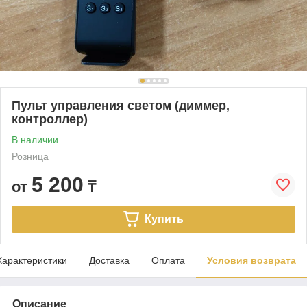
Пульт управления светом (диммер,
контроллер)
В наличии
Розница
5 200
от
₸
Купить
Характеристики
Доставка
Оплата
Условия возврата
Описание