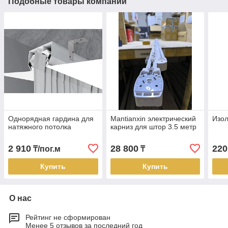
Подобные товары компании
Однорядная гардина для
Mantianxin электрический
Изол
натяжного потолка
карниз для штор 3.5 метр
2 910
28 800
220
₸/пог.м
₸
Купить
Купить
О нас
Рейтинг не сформирован
Менее 5 отзывов за последний год