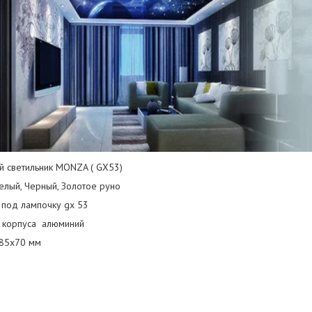
й светильник MONZA ( GX53)
елый, Черный, Золотое руно
 под лампочку gx 53
 корпуса алюминий
85х70 мм