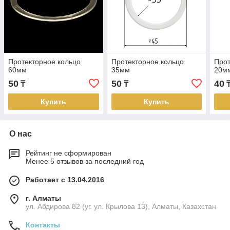
Протекторное кольцо
Протекторное кольцо
Прот
60мм
35мм
20м
50
50
40
₸
₸
Купить
Купить
О нас
Рейтинг не сформирован
Менее 5 отзывов за последний год
Работает с 13.04.2016
г. Алматы
ул. Абдирова 82 (уг. ул. Крылова 13), Алматы, Казахстан
Контакты