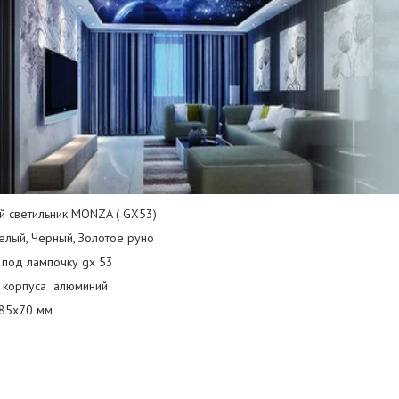
й светильник MONZA ( GX53)
елый, Черный, Золотое руно
 под лампочку gx 53
 корпуса алюминий
85х70 мм