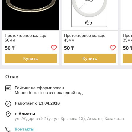
Протекторное кольцо
Протекторное кольцо
Прот
60мм
45мм
35м
50
50
50
₸
₸
Купить
Купить
О нас
Рейтинг не сформирован
Менее 5 отзывов за последний год
Работает с 13.04.2016
г. Алматы
ул. Абдирова 82 (уг. ул. Крылова 13), Алматы, Казахстан
Контакты