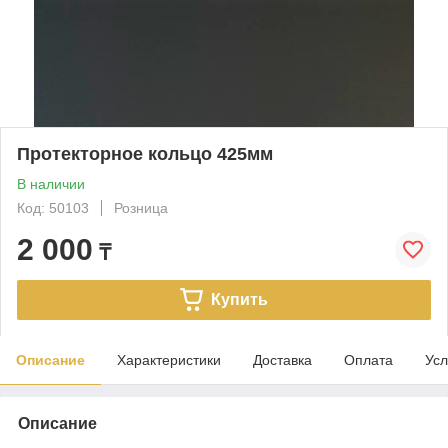
Протекторное кольцо 425мм
В наличии
Код: 50103
Розница
2 000
₸
Купить
Описание
Характеристики
Доставка
Оплата
Усл
Описание