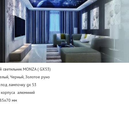
й светильник MONZA ( GX53)
елый, Черный, Золотое руно
 под лампочку gx 53
 корпуса алюминий
85х70 мм