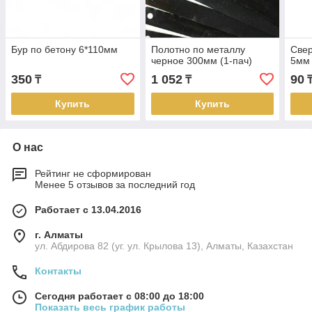
Бур по бетону 6*110мм
Полотно по металлу
Свер
черное 300мм (1-пач)
5мм
350
1 052
90
₸
₸
Купить
Купить
О нас
Рейтинг не сформирован
Менее 5 отзывов за последний год
Работает с 13.04.2016
г. Алматы
ул. Абдирова 82 (уг. ул. Крылова 13), Алматы, Казахстан
Контакты
Сегодня работает с 08:00 до 18:00
Показать весь график работы