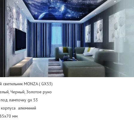
й светильник MONZA ( GX53)
елый, Черный, Золотое руно
 под лампочку gx 53
 корпуса алюминий
85х70 мм