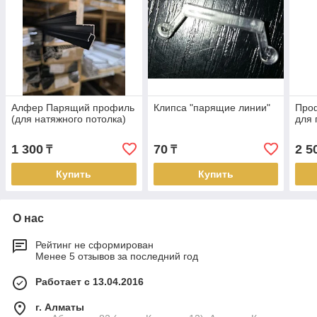
Алфер Парящий профиль
Клипса "парящие линии"
Про
(для натяжного потолка)
для 
1 300
70
2 5
₸
₸
Купить
Купить
О нас
Рейтинг не сформирован
Менее 5 отзывов за последний год
Работает с 13.04.2016
г. Алматы