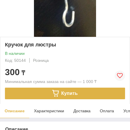
Кручок для люстры
В наличии
Код: 50144
Розница
300
₸
Минимальная сумма заказа на сайте — 1 000 ₸
Купить
Описание
Характеристики
Доставка
Оплата
Усл
Описание