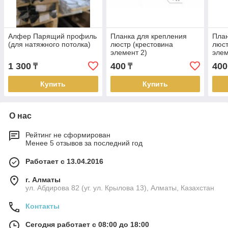
Алфер Парящий профиль
Планка для крепления
План
(для натяжного потолка)
люстр (крестовина
люст
элемент 2)
элем
1 300
400
400
₸
₸
Купить
Купить
О нас
Рейтинг не сформирован
Менее 5 отзывов за последний год
Работает с 13.04.2016
г. Алматы
ул. Абдирова 82 (уг. ул. Крылова 13), Алматы, Казахстан
Контакты
Сегодня работает с 08:00 до 18:00