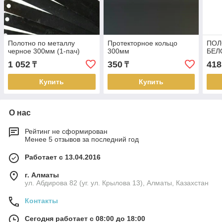
Полотно по металлу
Протекторное кольцо
ПОЛ
черное 300мм (1-пач)
300мм
БЕЛ
1 052
350
418
₸
₸
Купить
Купить
О нас
Рейтинг не сформирован
Менее 5 отзывов за последний год
Работает с 13.04.2016
г. Алматы
ул. Абдирова 82 (уг. ул. Крылова 13), Алматы, Казахстан
Контакты
Сегодня работает с 08:00 до 18:00