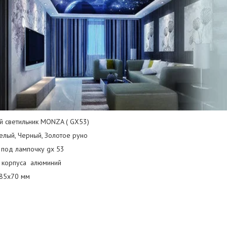
й светильник MONZA ( GX53)
елый, Черный, Золотое руно
 под лампочку gx 53
 корпуса алюминий
85х70 мм