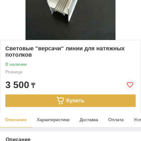
Световые "версачи" линии для натяжных
потолков
В наличии
Розница
3 500
₸
Купить
Описание
Характеристики
Доставка
Оплата
Усл
Описание