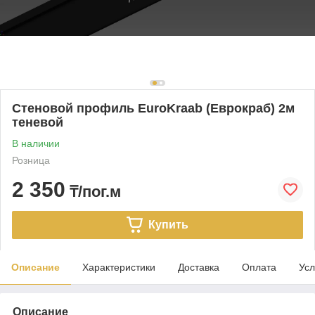
Стеновой профиль EuroKraab (Еврокраб) 2м
теневой
В наличии
Розница
2 350
₸/пог.м
Купить
Описание
Характеристики
Доставка
Оплата
Усл
Описание