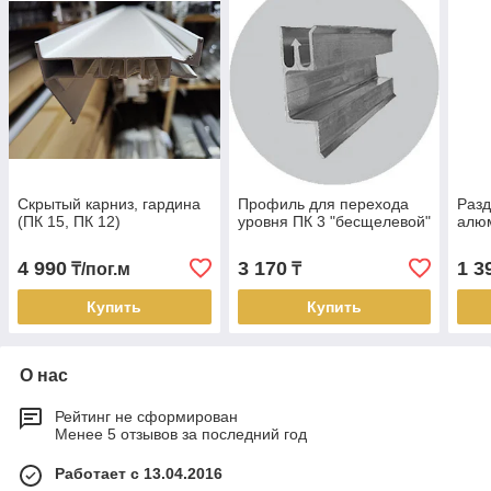
Скрытый карниз, гардина
Профиль для перехода
Раз
(ПК 15, ПК 12)
уровня ПК 3 "бесщелевой"
алю
4 990
3 170
1 3
₸/пог.м
₸
Купить
Купить
О нас
Рейтинг не сформирован
Менее 5 отзывов за последний год
Работает с 13.04.2016