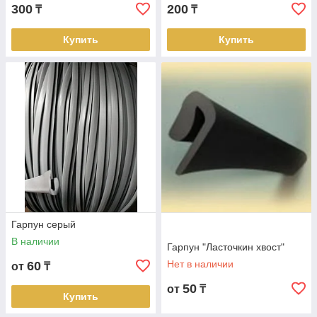
300
200
₸
₸
Купить
Купить
Репутация
О нас отзываются в
положительном русле.
Как мы работаем:
Гарпун серый
В наличии
Гарпун "Ласточкин хвост"
Нет в наличии
60
от
₸
50
от
₸
Купить