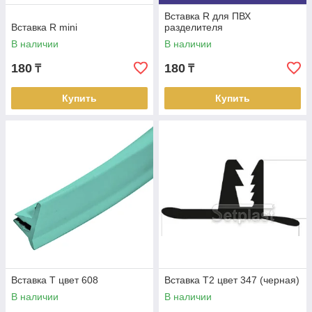
Вставка R для ПВХ
Вставка R mini
разделителя
В наличии
В наличии
180
180
₸
₸
Купить
Купить
Опыт
Мы работаем в сфере
реализации
комплектующих для
натяжных потолков долгие
годы.
Вставка Т цвет 608
Вставка Т2 цвет 347 (черная)
В наличии
В наличии