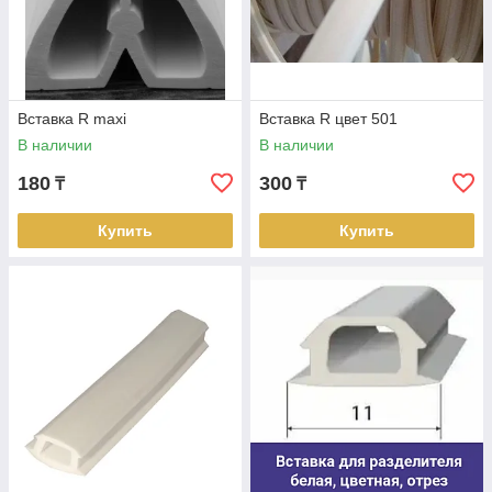
Специалисты компании
моментально обработают
заявку.
Вставка R maxi
Вставка R цвет 501
В наличии
В наличии
180
300
₸
₸
Купить
Купить
Сервис
Мы предлагаем разные
способы оплаты товара.