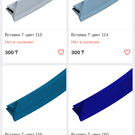
3 ШАГ
Выбор способа оплаты
Вставка Т цвет 110
Вставка Т цвет 114
Нет в наличии
Нет в наличии
300
300
₸
₸
4 ШАГ
Доставка товара
Мы реализуем гарпуны-
саморезы и другие
комплектующие для
натяжных потолков
Вставка Т цвет 156
Вставка Т цвет 160