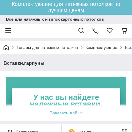
Комплектующие для натяжных потолков по
лучшим ценам
Все для натяжных и гипсокартонных потолков
Товары для натяжных потолков
Комплектующие
Вст
Вставки,гарпуны
У нас вы найдете
надежные вставки,
гарпуны
Показать всё
Мы предлагаем широкий ассортимент изделий
из качественных материалов. Вся продукция
Сортировка
0
Фильтры