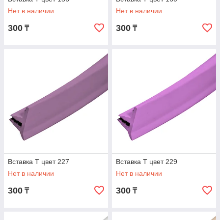
Нет в наличии
Нет в наличии
Гарантируем лучшие условия сотрудничества.
300
300
₸
₸
Связаться с нами
Вставка Т цвет 227
Вставка Т цвет 229
Нет в наличии
Нет в наличии
300
300
₸
₸